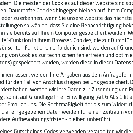
ndern. Die meisten der Cookies auf dieser Website sind s
en. Dauerhafte Cookies hingegen bleiben auf Ihrem Comput
ieder zu erkennen, wenn Sie unsere Website das nächste
nstellungen so wählen, dass Sie eine Benachrichtigung be
nn sie bereits auf Ihrem Computer gespeichert wurden. W
Hilfe”-Funktion in Ihrem Browser. Cookies, die zur Durch
wünschten Funktionen erforderlich sind, werden auf Grundl
ung von Cookies zur technischen fehlerfreien und optimie
altens) gespeichert werden, werden diese in dieser Daten
mmen lassen, werden Ihre Angaben aus dem Anfrageformu
für den Fall von Anschlussfragen bei uns gespeichert. D
fordert haben, werden wir Ihre Daten zur Zusendung von
 somit auf Grundlage Ihrer Einwilligung (Art 6 Abs 1 lit a
 per Email an uns. Die Rechtmäßigkeit der bis zum Widerr
mular eingegebenen Daten werden für einen Zeitraum von
ere Aufbewahrungsfristen – bleiben unberührt.
g eines Gutscheines-Codes verwenden verarbeiten wir d